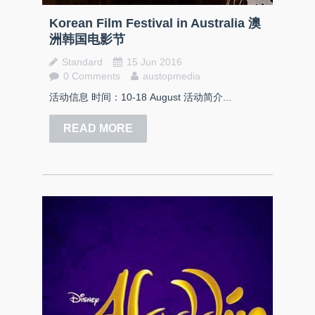
Korean Film Festival in Australia 澳
洲韩国电影节
Standard
15 Jun 2016
0 Comments
austopmedia
活动信息 时间：10-18 August 活动简介...
READ MORE