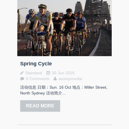
Spring Cycle
Standard
30 Jun 2016
0 Comments
austopmedia
活动信息 日期：Sun. 16 Oct 地点：Miller Street,
North Sydney 活动简介...
READ MORE