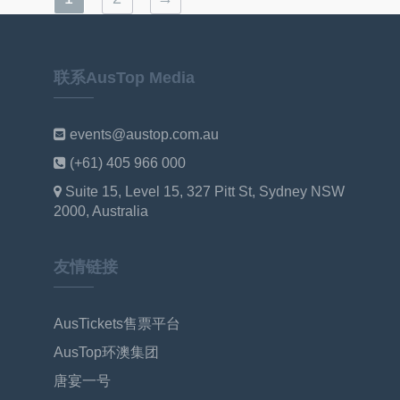
联系AusTop Media
events@austop.com.au
(+61) 405 966 000
Suite 15, Level 15, 327 Pitt St, Sydney NSW
2000, Australia
友情链接
AusTickets售票平台
AusTop环澳集团
唐宴一号