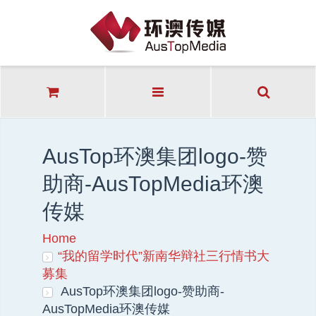
AusTop环澳集团logo-赞
助商-AusTopMedia环澳
传媒
Home
“我的留学时代”新南华辩社三行情书大
募集
AusTop环澳集团logo-赞助商-
AusTopMedia环澳传媒