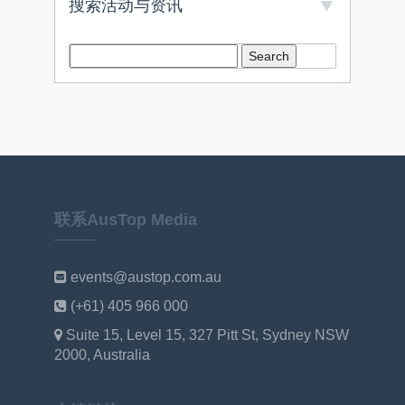
搜索活动与资讯
联系AusTop Media
events@austop.com.au
(+61) 405 966 000
Suite 15, Level 15, 327 Pitt St, Sydney NSW
2000, Australia