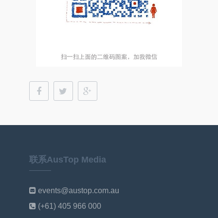
联系AusTop Media
events@austop.com.au
(+61) 405 966 000