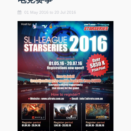
01 May 2016 to 20 Jul 2016