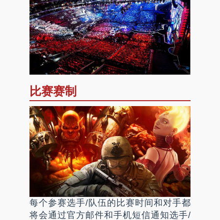
比赛赛制
每个参赛选手/队伍的比赛时间和对手都
将会通过官方邮件和手机短信通知选手/