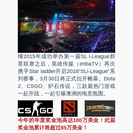
继2015年成功举办第一届SL i-League群
星联赛之后，英雄传媒（ImbaTV）再次
携手Star ladder开启2016“SLi-League”系
列赛事，3月30日将正式拉开帷幕。Dota
2、CSGO、炉石传说，三款最热门游戏
一起开战，一起引爆澳洲的电竞氛围。
今年的年度奖金池高达180万美金！此届
奖金池累计将超过85万美金！