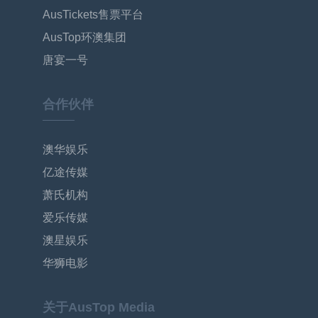
AusTickets售票平台
AusTop环澳集团
唐宴一号
合作伙伴
澳华娱乐
亿途传媒
萧氏机构
爱乐传媒
澳星娱乐
华狮电影
关于AusTop Media