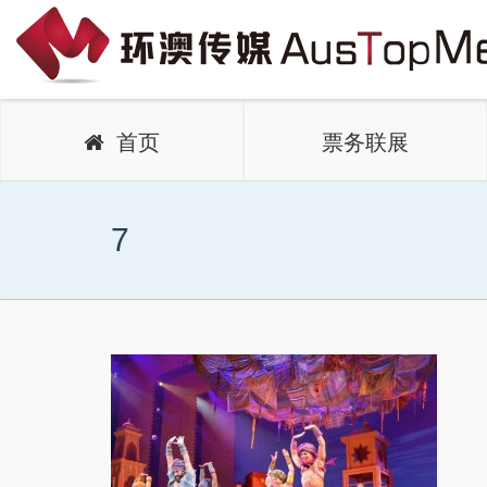
首页
票务联展
7