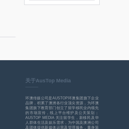
关于AusTop Media
环澳传媒公司是AUSTOP环澳集团旗下企业
品牌，积累了澳洲各行业顶尖资源，为环澳
集团旗下教育部门创立了留学移民业内领先
的市场宣传，线上平台维护及公关策划；
AUSTOP MEDIA 关注留学生，新移民及华
人群体生活及娱乐需求，为中国及澳洲公司
及团体提供新媒体运营及管理服务，量身策