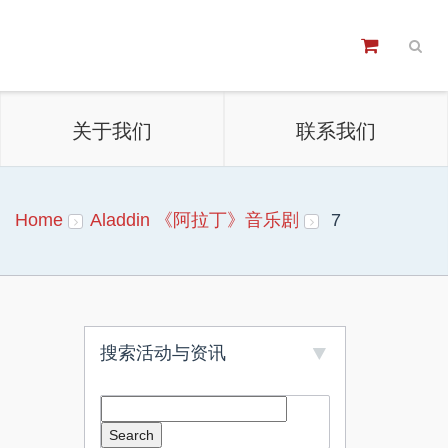
关于我们
联系我们
Home
Aladdin 《阿拉丁》音乐剧
7
搜索活动与资讯