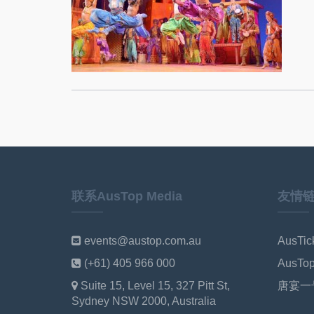
联系AusTop Media
友情
events@austop.com.au
AusTi
(+61) 405 966 000
AusT
Suite 15, Level 15, 327 Pitt St,
唐宴一
Sydney NSW 2000, Australia