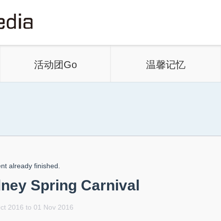
活动团Go
温馨记忆
nt already finished.
ney Spring Carnival
ct 2016 to 01 Nov 2016