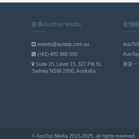
联系AusTop Media
友情
events@austop.com.au
AusTi
(+61) 405 966 000
AusT
Suite 15, Level 15, 327 Pitt St,
唐宴一
Sydney NSW 2000, Australia
© AusTop Media 2015-2025, all rights reserved.