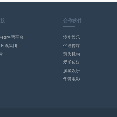
链接
合作伙伴
ckets售票平台
澳华娱乐
op环澳集团
亿途传媒
号
萧氏机构
爱乐传媒
澳星娱乐
华狮电影