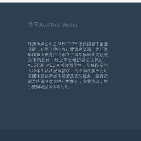
关于AusTop Media
环澳传媒公司是AUSTOP环澳集团旗下企业
品牌，积累了澳洲各行业顶尖资源，为环澳
集团旗下教育部门创立了留学移民业内领先
的市场宣传，线上平台维护及公关策划；
AUSTOP MEDIA 关注留学生，新移民及华
人群体生活及娱乐需求，为中国及澳洲公司
及团体提供新媒体运营及管理服务，量身策
划及统筹各类大中小型展会，商业演出，中
小型同城娱乐休闲活动。