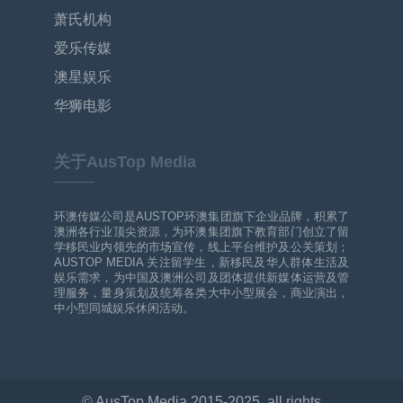
萧氏机构
爱乐传媒
澳星娱乐
华狮电影
关于AusTop Media
环澳传媒公司是AUSTOP环澳集团旗下企业品牌，积累了
澳洲各行业顶尖资源，为环澳集团旗下教育部门创立了留
学移民业内领先的市场宣传，线上平台维护及公关策划；
AUSTOP MEDIA 关注留学生，新移民及华人群体生活及
娱乐需求，为中国及澳洲公司及团体提供新媒体运营及管
理服务，量身策划及统筹各类大中小型展会，商业演出，
中小型同城娱乐休闲活动。
© AusTop Media 2015-2025, all rights