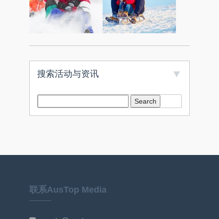
搜索活动与资讯
联系AusTop Media